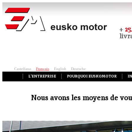
+
25
liv
Castellano
Français
English
Deutsche
L’ENTREPRISE
POURQUOI EUSKOMOTOR
I
Nous avons les moyens de vous