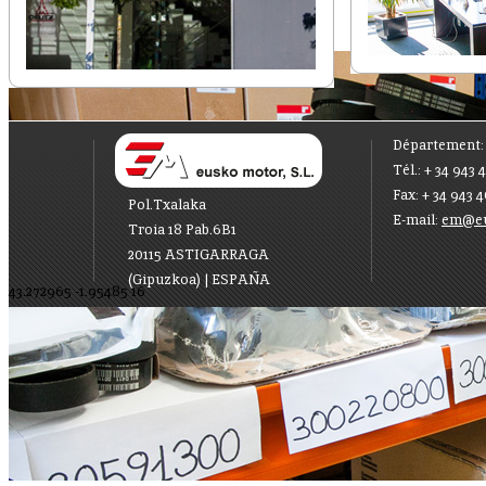
Département
Tél.: + 34 943 
Fax: + 34 943 
Pol.Txalaka
E-mail:
em@eu
Troia 18 Pab.6B1
20115
ASTIGARRAGA
(Gipuzkoa) |
ESPAÑA
43.272965
-1.95485
16