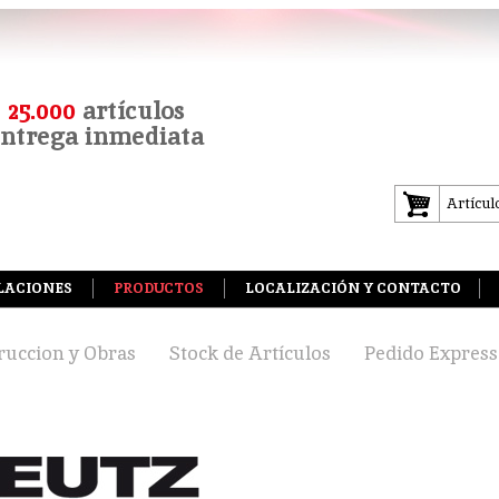
e
25.000
artículos
entrega inmediata
Artícul
LACIONES
PRODUCTOS
LOCALIZACIÓN Y CONTACTO
ruccion y Obras
Stock de Artículos
Pedido Express