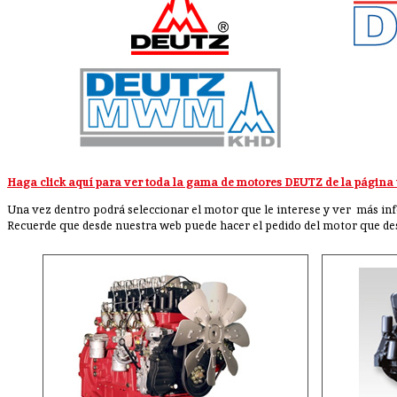
Haga click aquí para ver toda la gama de motores DEUTZ de la página 
Una vez dentro podrá seleccionar el motor que le interese y ver más in
Recuerde que desde nuestra web puede hacer el pedido del motor que d