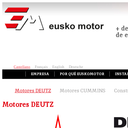
+ d
de 
Castellano
Français
English
Deutsche
EMPRESA
POR QUÉ EUSKOMOTOR
INSTA
Motores DEUTZ
Motores CUMMINS
Const
Motores DEUTZ