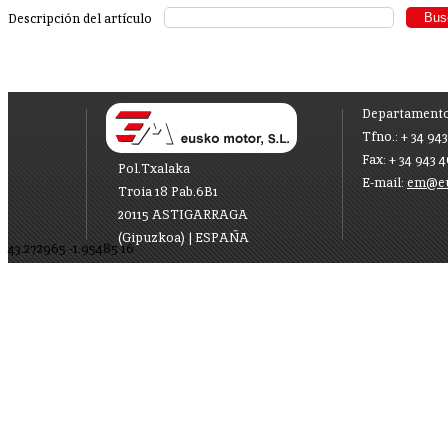
Descripción del artículo
Departament
Tfno.: + 34 94
Fax: + 34 943 
Pol.Txalaka
E-mail:
em@eu
Troia 18 Pab.6B1
20115
ASTIGARRAGA
(Gipuzkoa) |
ESPAÑA
43.272965
-1.95485
16