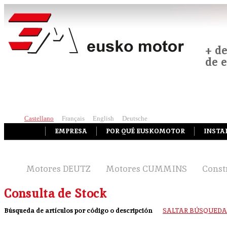
+ d
de 
Castellano
Français
English
Deutsche
EMPRESA
POR QUÉ EUSKOMOTOR
INSTA
Motores DEUTZ
Motores CUMMINS
Const
Consulta de Stock
Búsqueda de artículos por código o descripción
SALTAR BÚSQUEDA